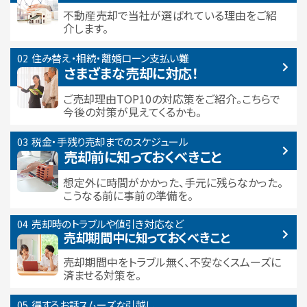
不動産売却で当社が選ばれている
理由をご紹
介します。
住み替え・相続・離婚
ローン支払い難
さまざまな売却に対応！
ご売却理由TOP10の対応策をご紹介。こちらで
今後の対策が見えてくるかも。
税金・手残り
売却までのスケジュール
売却前に知っておくべきこと
想定外に時間がかかった、手元に残らなかった。
こうなる前に事前の準備を。
売却時のトラブルや
値引き対応など
売却期間中に
知っておくべきこと
売却期間中をトラブル無く、不安なくスムーズに
済ませる対策を。
得するお話
スムーズな引越し