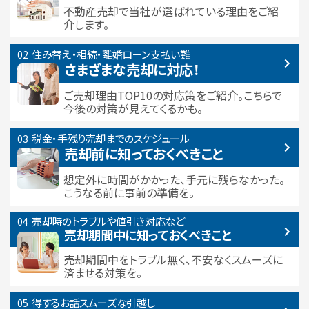
不動産売却で当社が選ばれている
理由をご紹
介します。
住み替え・相続・離婚
ローン支払い難
さまざまな売却に対応！
ご売却理由TOP10の対応策をご紹介。こちらで
今後の対策が見えてくるかも。
税金・手残り
売却までのスケジュール
売却前に知っておくべきこと
想定外に時間がかかった、手元に残らなかった。
こうなる前に事前の準備を。
売却時のトラブルや
値引き対応など
売却期間中に
知っておくべきこと
売却期間中をトラブル無く、不安なくスムーズに
済ませる対策を。
得するお話
スムーズな引越し