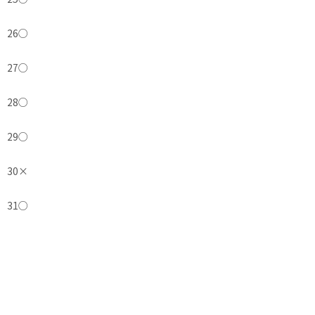
26
○
27
○
28
○
29
○
30
×
31
○