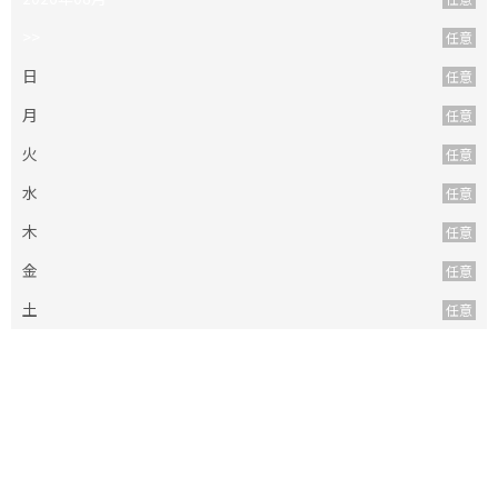
>>
日
月
火
水
木
金
土