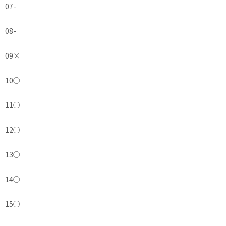
07
-
08
-
09
×
10
○
11
○
12
○
13
○
14
○
15
○