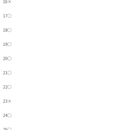
16
×
17
○
18
○
19
○
20
○
21
○
22
○
23
×
24
○
25
○