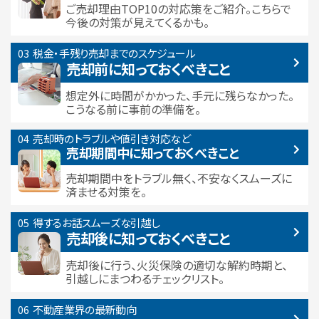
ご売却理由TOP10の対応策をご紹介。こちらで
今後の対策が見えてくるかも。
税金・手残り
売却までのスケジュール
売却前に知っておくべきこと
想定外に時間がかかった、手元に残らなかった。
こうなる前に事前の準備を。
売却時のトラブルや
値引き対応など
売却期間中に
知っておくべきこと
売却期間中をトラブル無く、不安なくスムーズに
済ませる対策を。
得するお話
スムーズな引越し
売却後に知っておくべきこと
売却後に行う、火災保険の適切な解約時期と、
引越しにまつわるチェックリスト。
不動産業界の最新動向