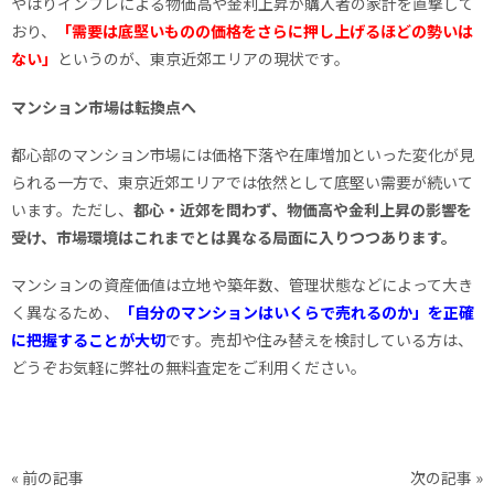
やはりインフレによる物価高や金利上昇が購入者の家計を直撃して
おり、
「需要は底堅いものの価格をさらに押し上げるほどの勢いは
ない」
というのが、東京近郊エリアの現状です。
マンション市場は転換点へ
都心部のマンション市場には価格下落や在庫増加といった変化が見
られる一方で、東京近郊エリアでは依然として底堅い需要が続いて
います。ただし、
都心・近郊を問わず、物価高や金利上昇の影響を
受け、市場環境はこれまでとは異なる局面に入りつつあります。
マンションの資産価値は立地や築年数、管理状態などによって大き
く異なるため、
「自分のマンションはいくらで売れるのか」を正確
に把握することが大切
です。売却や住み替えを検討している方は、
どうぞお気軽に弊社の無料査定をご利用ください。
« 前の記事
次の記事 »