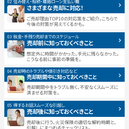
住み替え・相続・離婚
ローン支払い難
さまざまな売却に対応！
ご売却理由TOP10の対応策をご紹介。こちらで
今後の対策が見えてくるかも。
税金・手残り
売却までのスケジュール
売却前に知っておくべきこと
想定外に時間がかかった、手元に残らなかった。
こうなる前に事前の準備を。
売却時のトラブルや
値引き対応など
売却期間中に
知っておくべきこと
売却期間中をトラブル無く、不安なくスムーズに
済ませる対策を。
得するお話
スムーズな引越し
売却後に知っておくべきこと
売却後に行う、火災保険の適切な解約時期と、
引越しにまつわるチェックリスト。