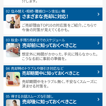
介します。
住み替え・相続・離婚
ローン支払い難
さまざまな売却に対応！
ご売却理由TOP10の対応策をご紹介。こちらで
今後の対策が見えてくるかも。
税金・手残り
売却までのスケジュール
売却前に知っておくべきこと
想定外に時間がかかった、手元に残らなかった。
こうなる前に事前の準備を。
売却時のトラブルや
値引き対応など
売却期間中に
知っておくべきこと
売却期間中をトラブル無く、不安なくスムーズに
済ませる対策を。
得するお話
スムーズな引越し
売却後に知っておくべきこと